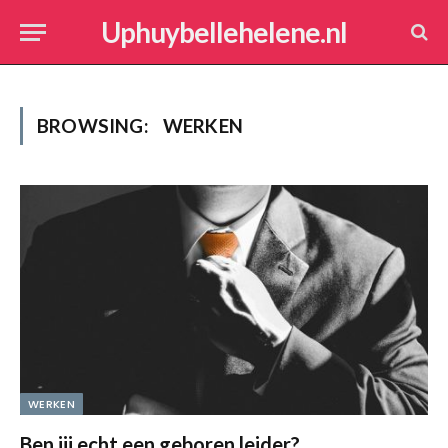
Uphuybellehelene.nl
BROWSING:
WERKEN
WERKEN
Ben jij echt een geboren leider?